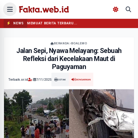
NEWS
MEMUAT BERITA TERBARU...
BERANDA
BOALEMO
Jalan Sepi, Nyawa Melayang: Sebuah
Refleksi dari Kecelakaan Maut di
Paguyaman
Terbaik.or.id
|
7/11/2025
CETAK
DENGARKAN